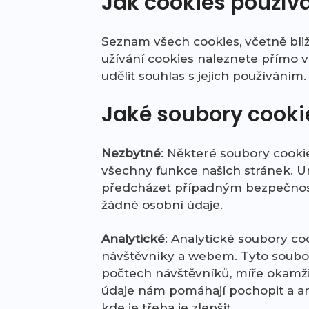
Jak cookies použí
Seznam všech cookies, včetně bližš
užívání cookies naleznete přímo v
udělit souhlas s jejich používáním.
Jaké soubory cook
Nezbytné
: Některé soubory cooki
všechny funkce našich stránek. U
předcházet případným bezpečnos
žádné osobní údaje.
Analytické
: Analytické soubory co
návštěvníky a webem. Tyto soubory
počtech návštěvníků, míře okamžit
údaje nám pomáhají pochopit a an
kde je třeba je zlepšit.