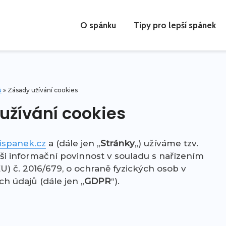
O spánku
Tipy pro lepší spánek
ů
»
Zásady užívání cookies
užívání cookies
ispanek.cz
a (dále jen „
Stránky
„) užíváme tzv.
ši informační povinnost v souladu s nařízením
) č. 2016/679, o ochraně fyzických osob v
h údajů (dále jen „
GDPR
“).