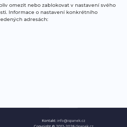
oliv omezit nebo zablokovat v nastavení svého
sti. Informace o nastavení konkrétního
uvedených adresách:
Kontakt:
info@ispanek.cz
Copyright © 2012-2026
iSpanek.cz