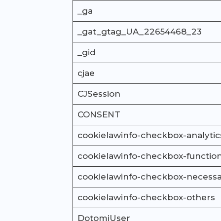
_ga
_gat_gtag_UA_22654468_23
_gid
cjae
CJSession
CONSENT
cookielawinfo-checkbox-analytic
cookielawinfo-checkbox-function
cookielawinfo-checkbox-necess
cookielawinfo-checkbox-others
DotomiUser