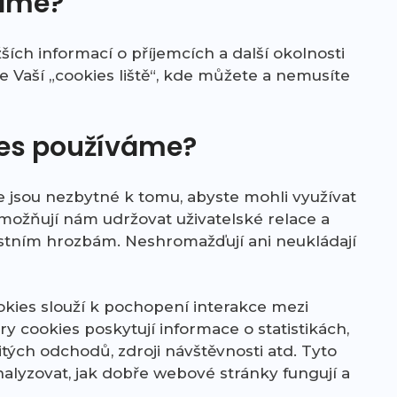
váme?
ích informací o příjemcích a další okolnosti
e Vaší „cookies liště“, kde můžete a nemusíte
ies používáme?
e jsou nezbytné k tomu, abyste mohli využívat
možňují nám udržovat uživatelské relace a
tním hrozbám. Neshromažďují ani neukládají
okies slouží k pochopení interakce mezi
 cookies poskytují informace o statistikách,
ých odchodů, zdroji návštěvnosti atd. Tyto
alyzovat, jak dobře webové stránky fungují a