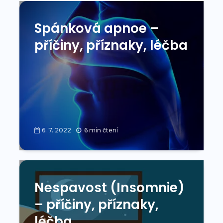
Spánková apnoe –
příčiny, příznaky, léčba
6. 7. 2022
6 min čtení
Nespavost (Insomnie)
– příčiny, příznaky,
léčba