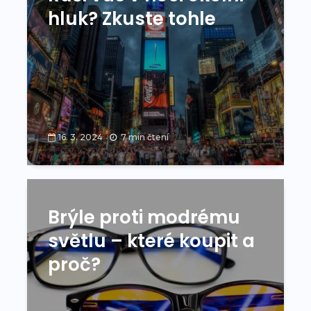
hluk? Zkuste tohle
16. 3. 2024
7 min čtení
Brýle proti modrému
světlu – které koupit a
proč?