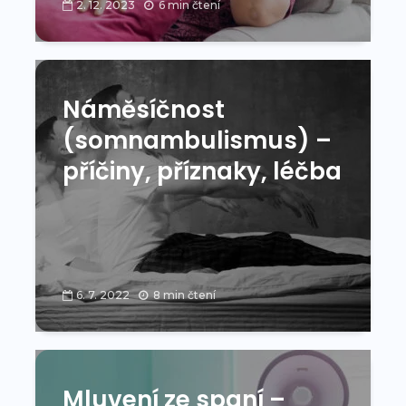
2. 12. 2023
6 min čtení
Náměsíčnost
(somnambulismus) –
příčiny, příznaky, léčba
6. 7. 2022
8 min čtení
Mluvení ze spaní –