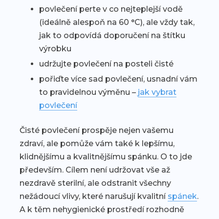
povlečení perte v co nejteplejší vodě
(ideálně alespoň na 60 °C), ale vždy tak,
jak to odpovídá doporučení na štítku
výrobku
udržujte povlečení na posteli čisté
pořiďte více sad povlečení, usnadní vám
to pravidelnou výměnu –
jak vybrat
povlečení
Čisté povlečení prospěje nejen vašemu
zdraví, ale pomůže vám také k lepšímu,
klidnějšímu a kvalitnějšímu spánku. O to jde
především. Cílem není udržovat vše až
nezdravě sterilní, ale odstranit všechny
nežádoucí vlivy, které narušují kvalitní
spánek
.
A k těm nehygienické prostředí rozhodně