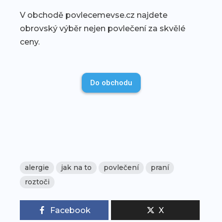
V obchodě povlecemevse.cz najdete
obrovský výběr nejen povlečení za skvělé
ceny.
Do obchodu
alergie
jak na to
povlečení
praní
roztoči
Facebook
X