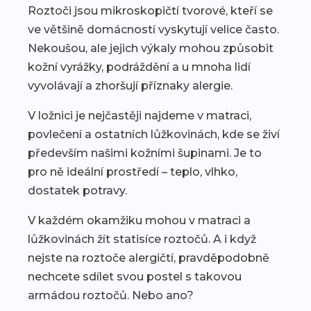
Roztoči jsou mikroskopičtí tvorové, kteří se
ve většině domácností vyskytují velice často.
Nekoušou, ale jejich výkaly mohou způsobit
kožní vyrážky, podráždění a u mnoha lidí
vyvolávají a zhoršují příznaky alergie.
V ložnici je nejčastěji najdeme v matraci,
povlečení a ostatních lůžkovinách, kde se živí
především našimi kožními šupinami. Je to
pro ně ideální prostředí – teplo, vlhko,
dostatek potravy.
V každém okamžiku mohou v matraci a
lůžkovinách žít statisíce roztočů. A i když
nejste na roztoče alergičtí, pravděpodobně
nechcete sdílet svou postel s takovou
armádou roztočů. Nebo ano?