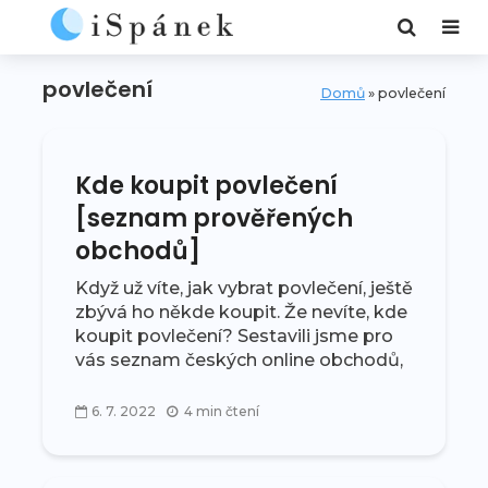
povlečení
Domů
»
povlečení
Kde koupit povlečení
[seznam prověřených
obchodů]
Když už víte, jak vybrat povlečení, ještě
zbývá ho někde koupit. Že nevíte, kde
koupit povlečení? Sestavili jsme pro
vás seznam českých online obchodů,
ve kterých si můžete vybrat z celkem
širokého sortimentu. Jedná se...
6. 7. 2022
4 min čtení