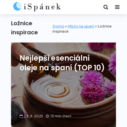
Ložnice
Domů
»
Místo na spaní
»
Ložnice
inspirace
inspirace
Nejlepší esenciální
oleje na spaní (TOP 10)
22. 9. 2025
13 min čtení