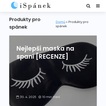
Produkty pro
Domů
»
Produkty pro
spánek
spánek
Nejlepší maska na
spaní [RECENZE]
30. 4. 2025
10 min čtení