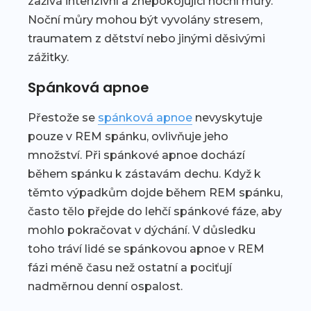
zažívá intenzivní a znepokojující noční můry.
Noční můry mohou být vyvolány stresem,
traumatem z dětství nebo jinými děsivými
zážitky.
Spánková apnoe
Přestože se
spánková apnoe
nevyskytuje
pouze v REM spánku, ovlivňuje jeho
množství. Při spánkové apnoe dochází
během spánku k zástavám dechu. Když k
těmto výpadkům dojde během REM spánku,
často tělo přejde do lehčí spánkové fáze, aby
mohlo pokračovat v dýchání. V důsledku
toho tráví lidé se spánkovou apnoe v REM
fázi méně času než ostatní a pociťují
nadměrnou denní ospalost.