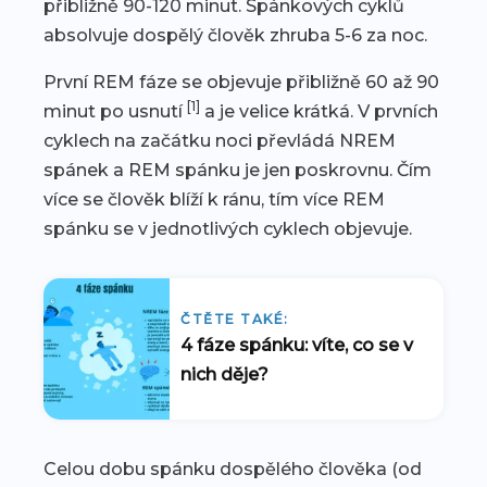
přibližně 90-120 minut. Spánkových cyklů
absolvuje dospělý člověk zhruba 5-6 za noc.
První REM fáze se objevuje přibližně 60 až 90
[1]
minut po usnutí
a je velice krátká. V prvních
cyklech na začátku noci převládá NREM
spánek a REM spánku je jen poskrovnu. Čím
více se člověk blíží k ránu, tím více REM
spánku se v jednotlivých cyklech objevuje.
ČTĚTE TAKÉ:
4 fáze spánku: víte, co se v
nich děje?
Celou dobu spánku dospělého člověka (od