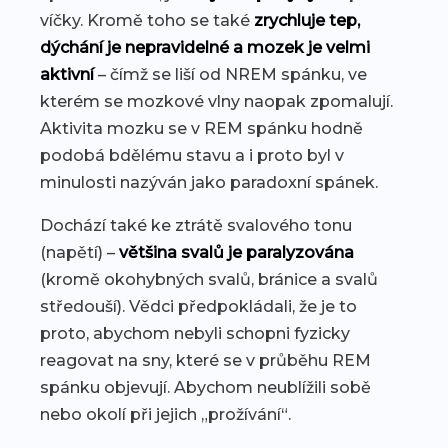
víčky. Kromě toho se také
zrychluje tep,
dýchání je nepravidelné
a mozek je velmi
aktivní
– čímž se liší od NREM spánku, ve
kterém se mozkové vlny naopak zpomalují.
Aktivita mozku se v REM spánku hodně
podobá bdělému stavu a i proto byl v
minulosti nazýván jako paradoxní spánek.
Dochází také ke ztrátě svalového tonu
(napětí) –
většina svalů je paralyzována
(kromě okohybných svalů, bránice a svalů
středouší). Vědci předpokládali, že je to
proto, abychom nebyli schopni fyzicky
reagovat na sny, které se v průběhu REM
spánku objevují. Abychom neublížili sobě
nebo okolí při jejich „prožívání“.