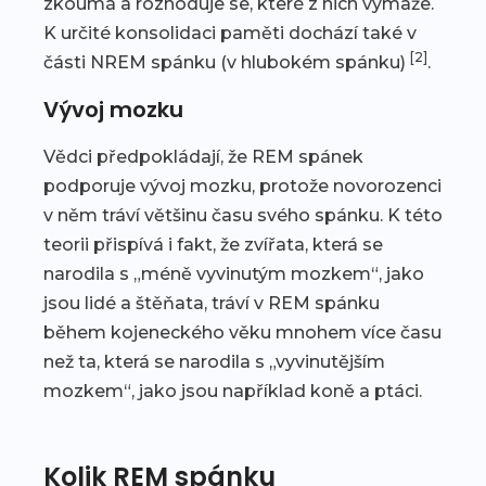
zkoumá a rozhoduje se, které z nich vymaže.
K určité konsolidaci paměti dochází také v
[2]
části NREM spánku (v hlubokém spánku)
.
Vývoj mozku
Vědci předpokládají, že REM spánek
podporuje vývoj mozku, protože novorozenci
v něm tráví většinu času svého spánku. K této
teorii přispívá i fakt, že zvířata, která se
narodila s „méně vyvinutým mozkem“, jako
jsou lidé a štěňata, tráví v REM spánku
během kojeneckého věku mnohem více času
než ta, která se narodila s „vyvinutějším
mozkem“, jako jsou například koně a ptáci.
Kolik REM spánku