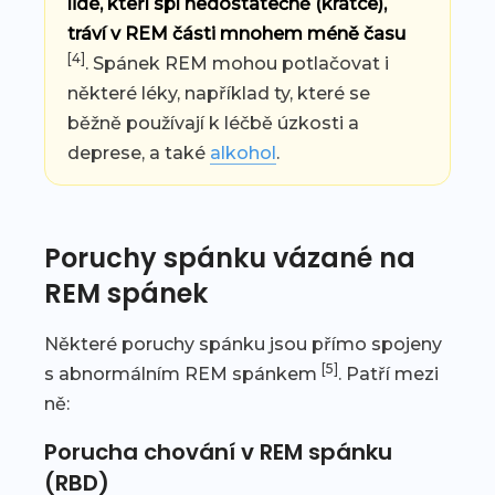
lidé, kteří spí nedostatečně (krátce),
tráví v REM části mnohem méně času
[4]
. Spánek REM mohou potlačovat i
některé léky, například ty, které se
běžně používají k léčbě úzkosti a
deprese, a také
alkohol
.
Poruchy spánku vázané na
REM spánek
Některé poruchy spánku jsou přímo spojeny
[5]
s abnormálním REM spánkem
. Patří mezi
ně:
Porucha chování v REM spánku
(RBD)