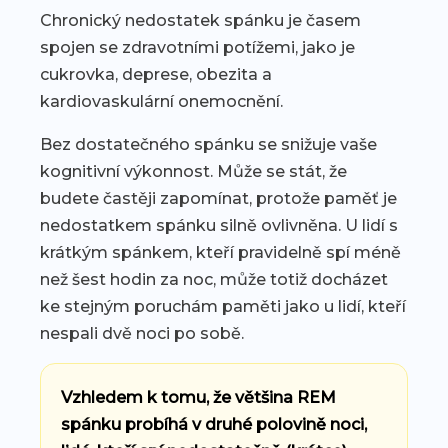
Chronický nedostatek spánku je časem
spojen se zdravotními potížemi, jako je
cukrovka, deprese, obezita a
kardiovaskulární onemocnění.
Bez dostatečného spánku se snižuje vaše
kognitivní výkonnost. Může se stát, že
budete častěji zapomínat, protože paměť je
nedostatkem spánku silně ovlivněna. U lidí s
krátkým spánkem, kteří pravidelně spí méně
než šest hodin za noc, může totiž docházet
ke stejným poruchám paměti jako u lidí, kteří
nespali dvě noci po sobě.
Vzhledem k tomu, že většina REM
spánku probíhá v druhé polovině noci,