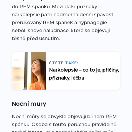
do REM spánku. Mezi další příznaky
narkolepsie patří nadměrná denní spavost,
přerušovaný REM spánek a hypnagogie
neboli snové halucinace, které se objevují
těsně před usnutím.
ČTĚTE TAKÉ:
Narkolepsie – co to je, příčiny,
příznaky, léčba
Noční můry
Noční můry se obvykle objevují během REM
spánku. Osoba s touto poruchou pravidelně