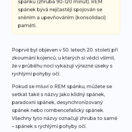
spánku (zhruba 90-120 minut). REM
spánek bývá nejčastěji spojován se
sněním a upevňováním (konsolidací)
paměti.
Poprvé byl objeven v 50. letech 20. století při
zkoumání kojenců, u kterých si vědci všimli,
že v průběhu noci vykazují výrazné úseky s
rychlými pohyby očí.
Pokud se mluví o REM spánku, můžete se
setkat také s názvy jako klidný spánek,
paradoxní spánek, desynchronizovaný
spánek nebo rombencefalický spánek.
Všechny tyto názvy označují zhruba to samé
– spánek s rychlými pohyby očí.