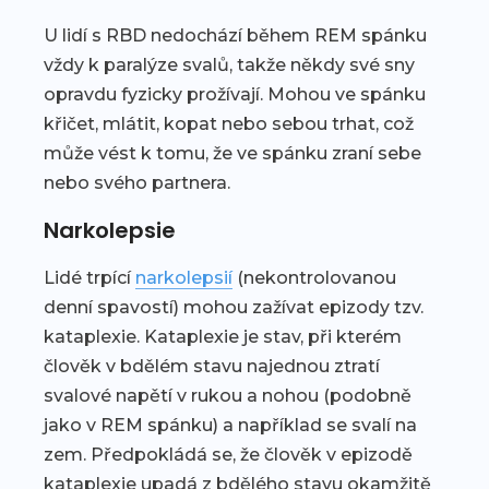
U lidí s RBD nedochází během REM spánku
vždy k paralýze svalů, takže někdy své sny
opravdu fyzicky prožívají. Mohou ve spánku
křičet, mlátit, kopat nebo sebou trhat, což
může vést k tomu, že ve spánku zraní sebe
nebo svého partnera.
Narkolepsie
Lidé trpící
narkolepsií
(nekontrolovanou
denní spavostí) mohou zažívat epizody tzv.
kataplexie. Kataplexie je stav, při kterém
člověk v bdělém stavu najednou ztratí
svalové napětí v rukou a nohou (podobně
jako v REM spánku) a například se svalí na
zem. Předpokládá se, že člověk v epizodě
kataplexie upadá z bdělého stavu okamžitě