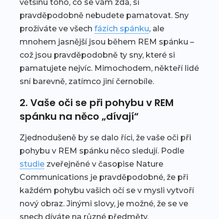
většinu toho, co se vám zdá, si
pravděpodobně nebudete pamatovat. Sny
prožíváte ve všech
fázích spánku
, ale
mnohem jasnější jsou během REM spánku –
což jsou pravděpodobně ty sny, které si
pamatujete nejvíc. Mimochodem, někteří lidé
sní barevně, zatímco jiní černobíle.
2. Vaše oči se při pohybu v REM
spánku na něco „dívají“
Zjednodušeně by se dalo říci, že vaše oči při
pohybu v REM spánku něco sledují. Podle
studie
zveřejněné v časopise Nature
Communications je pravděpodobné, že při
každém pohybu vašich očí se v mysli vytvoří
nový obraz. Jinými slovy, je možné, že se ve
snech díváte na různé předměty.