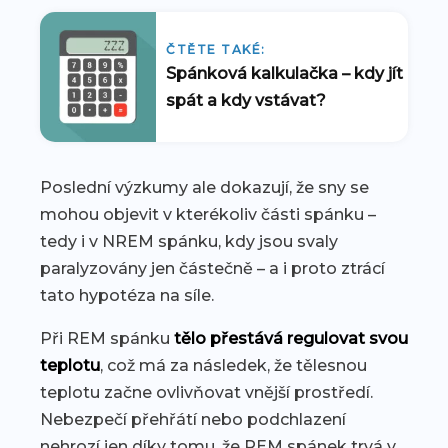
ČTĚTE TAKÉ:
Spánková kalkulačka – kdy jít
spát a kdy vstávat?
Poslední výzkumy ale dokazují, že sny se
mohou objevit v kterékoliv části spánku –
tedy i v NREM spánku, kdy jsou svaly
paralyzovány jen částečně – a i proto ztrácí
tato hypotéza na síle.
Při REM spánku
tělo přestává regulovat svou
teplotu
, což má za následek, že tělesnou
teplotu začne ovlivňovat vnější prostředí.
Nebezpečí přehřátí nebo podchlazení
nehrozí jen díky tomu, že REM spánek trvá v