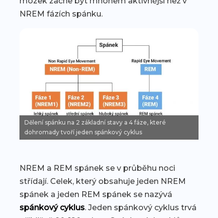
mozek začne být mnohem aktivnější než v
NREM fázích spánku.
Dělení spánku na 2 základní stavy a 4 fáze, které
dohromady tvoří jeden spánkový cyklus
NREM a REM spánek se v průběhu noci
střídají. Celek, který obsahuje jeden NREM
spánek a jeden REM spánek se nazývá
spánkový cyklus
. Jeden spánkový cyklus trvá