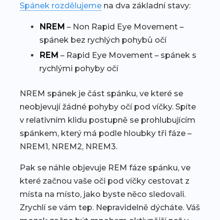
Spánek rozdělujeme
na dva základní stavy:
NREM
– Non Rapid Eye Movement –
spánek bez rychlých pohybů očí
REM
– Rapid Eye Movement – spánek s
rychlými pohyby očí
NREM spánek je část spánku, ve které se
neobjevují žádné pohyby očí pod víčky. Spíte
v relativním klidu postupně se prohlubujícím
spánkem, který má podle hloubky tři fáze –
NREM1, NREM2, NREM3.
Pak se náhle objevuje REM fáze spánku, ve
které začnou vaše oči pod víčky cestovat z
místa na místo, jako byste něco sledovali.
Zrychlí se vám tep. Nepravidelně dýcháte. Váš