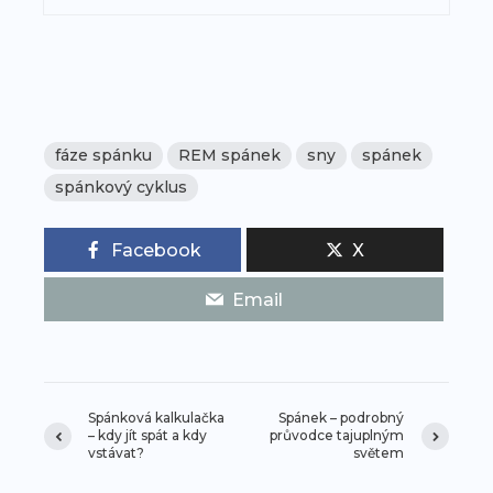
fáze spánku
REM spánek
sny
spánek
spánkový cyklus
Facebook
X
Email
Spánková kalkulačka
Spánek – podrobný
– kdy jít spát a kdy
průvodce tajuplným
vstávat?
světem