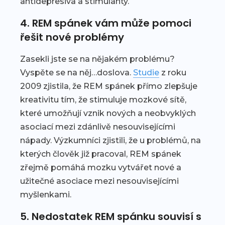
antidepresiva a stimulanty.
4. REM spánek vám může pomoci
řešit nové problémy
Zasekli jste se na nějakém problému?
Vyspěte se na něj…doslova.
Studie
z roku
2009 zjistila, že REM spánek přímo zlepšuje
kreativitu tím, že stimuluje mozkové sítě,
které umožňují vznik nových a neobvyklých
asociací mezi zdánlivě nesouvisejícími
nápady. Výzkumníci zjistili, že u problémů, na
kterých člověk již pracoval, REM spánek
zřejmě pomáhá mozku vytvářet nové a
užitečné asociace mezi nesouvisejícími
myšlenkami.
5. Nedostatek REM spánku souvisí s