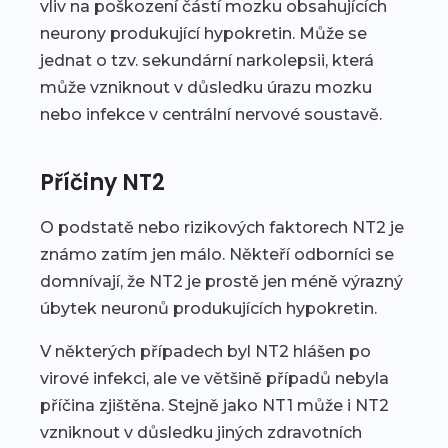
vliv na poškození částí mozku obsahujících
neurony produkující hypokretin. Může se
jednat o tzv. sekundární narkolepsii, která
může vzniknout v důsledku úrazu mozku
nebo infekce v centrální nervové soustavě.
Příčiny NT2
O podstatě nebo rizikových faktorech NT2 je
známo zatím jen málo. Někteří odborníci se
domnívají, že NT2 je prostě jen méně výrazný
úbytek neuronů produkujících hypokretin.
V některých případech byl NT2 hlášen po
virové infekci, ale ve většině případů nebyla
příčina zjištěna. Stejně jako NT1 může i NT2
vzniknout v důsledku jiných zdravotních