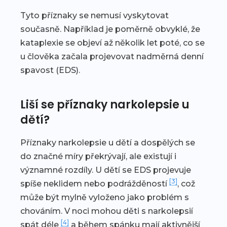
Tyto příznaky se nemusí vyskytovat
současně. Například je poměrně obvyklé, že
kataplexie se objeví až několik let poté, co se
u člověka začala projevovat nadměrná denní
spavost (EDS).
Liší se příznaky narkolepsie u
dětí?
Příznaky narkolepsie u dětí a dospělých se
do značné míry překrývají, ale existují i
významné rozdíly. U dětí se EDS projevuje
[3]
spíše neklidem nebo podrážděností
, což
může být mylně vyloženo jako problém s
chováním. V noci mohou děti s narkolepsií
[4]
spát déle
a během spánku mají aktivnější