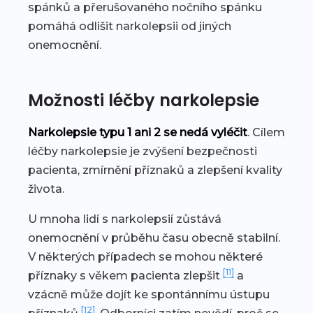
spánků a přerušovaného nočního spánku
pomáhá odlišit narkolepsii od jiných
onemocnění.
Možnosti léčby narkolepsie
Narkolepsie typu 1 ani 2 se nedá vyléčit
. Cílem
léčby narkolepsie je zvýšení bezpečnosti
pacienta, zmírnění příznaků a zlepšení kvality
života.
U mnoha lidí s narkolepsií zůstává
onemocnění v průběhu času obecně stabilní.
V některých případech se mohou některé
[11]
příznaky s věkem pacienta zlepšit
a
vzácně může dojít ke spontánnímu ústupu
[12]