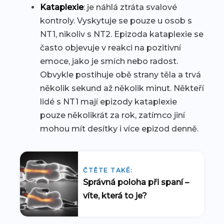
Kataplexie
: je náhlá ztráta svalové
kontroly. Vyskytuje se pouze u osob s
NT1, nikoliv s NT2. Epizoda kataplexie se
často objevuje v reakci na pozitivní
emoce, jako je smích nebo radost.
Obvykle postihuje obě strany těla a trvá
několik sekund až několik minut. Někteří
lidé s NT1 mají epizody kataplexie
pouze několikrát za rok, zatímco jiní
mohou mít desítky i více epizod denně.
ČTĚTE TAKÉ:
Správná poloha při spaní –
víte, která to je?