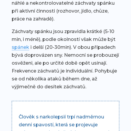
náhlé a nekontrolovatelné záchvaty spánku
při aktivní činnosti (rozhovor, jídlo, chůze,
práce na zahradě).
Záchvaty spánku jsou zpravidla krátké (5-10
min, i méně), podle okolností však může být
spánek
i delší (20-30min). V obou případech
bývá doprovázen sny. Nemocní se probouzejí
osvěženi, ale po určité době opět usínají.
Frekvence záchvatů je individuální. Pohybuje
se od několika ataků během dne, až
výjimečně do desítek záchvatů.
Člověk s narkolepsií trpí nadměrnou
denní spavostí, která se projevuje