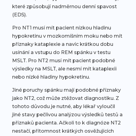
které způsobují nadměrnou denní spavost
(EDS).
Pro NT1 musí mít pacient nízkou hladinu
hypokretinu v mozkomíšním moku nebo mít
příznaky kataplexie a navíc krátkou dobu
usínání a vstupu do REM spánku v testu
MSLT. Pro NT2 musí mít pacient podobné
výsledky na MSLT, ale nesmí mít kataplexii
nebo nízké hladiny hypokretinu.
Jiné poruchy spánku mají podobné příznaky
jako NT2, což může ztěžovat diagnostiku. Z
tohoto důvodu je nutné, aby lékař vyloučil
jiné stavy pečlivou analýzou výsledků testů a
příznaků pacienta. Ačkoli to k diagnóze NT2
nestačí, přítomnost krátkých osvěžujících