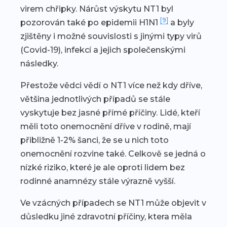
virem chřipky. Nárůst výskytu NT1 byl
[9]
pozorován také po epidemii H1N1
a byly
zjištěny i možné souvislosti s jinými typy virů
(Covid-19), infekcí a jejich společenskými
následky.
Přestože vědci vědí o NT1 více než kdy dříve,
většina jednotlivých případů se stále
vyskytuje bez jasné přímé příčiny. Lidé, kteří
měli toto onemocnění dříve v rodině, mají
přibližně 1-2% šanci, že se u nich toto
onemocnění rozvine také. Celkově se jedná o
nízké riziko, které je ale oproti lidem bez
rodinné anamnézy stále výrazně vyšší.
Ve vzácných případech se NT1 může objevit v
důsledku jiné zdravotní příčiny, ktera měla