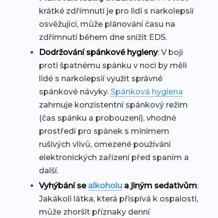
krátké zdřímnutí je pro lidi s narkolepsií
osvěžující, může plánování času na
zdřímnutí během dne snížit EDS.
Dodržování spánkové hygieny
: V boji
proti špatnému spánku v noci by měli
lidé s narkolepsií využít správné
spánkové návyky.
Spánková hygiena
zahrnuje konzistentní spánkový režim
(čas spánku a probouzení), vhodné
prostředí pro spánek s minimem
rušivých vlivů, omezené používání
elektronických zařízení před spaním a
další.
Vyhýbání se
alkoholu
a jiným sedativům
:
Jakákoli látka, která přispívá k ospalosti,
může zhoršit příznaky denní