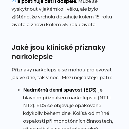
a postihuje děti i dospělé
. Může se
vyskytnout v jakémkoli věku, ale bylo
zjištěno, že vrcholu dosahuje kolem 15. roku
života a znovu kolem 35. roku života.
Jaké jsou klinické příznaky
narkolepsie
Příznaky narkolepsie se mohou projevovat
jak ve dne, tak v noci. Mezi nejčastější patří:
Nadměrná denní spavost (EDS)
: je
hlavním příznakem narkolepsie (NT1 i
NT2). EDS se objevuje opakovaně
kdykoliv během dne. Kolísá od mírné
ospalosti při monotónních činnostech,
až po náhlé a nekontrolovatelné