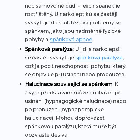
noc samovolně budí – jejich spánek je
roztříštěný. U narkoleptiků se častěji
vyskytují i další obtěžující problémy se
spánkem, jako jsou nadměrné fyzické
pohyby a
spánková apnoe
.
Spánková paralýza
: U lidí s narkolepsií
se častěji vyskytuje
spánková paralýza
,
což je pocit neschopnosti pohybu, který
se objevuje při usínání nebo probouzení.
Halucinace související se spánkem
: K
živým představám může docházet při
usínání (hypnagogické halucinace) nebo
po probuzení (hypnopompické
halucinace). Mohou doprovázet
spánkovou paralýzu, která může být
obzvláště děsivá.