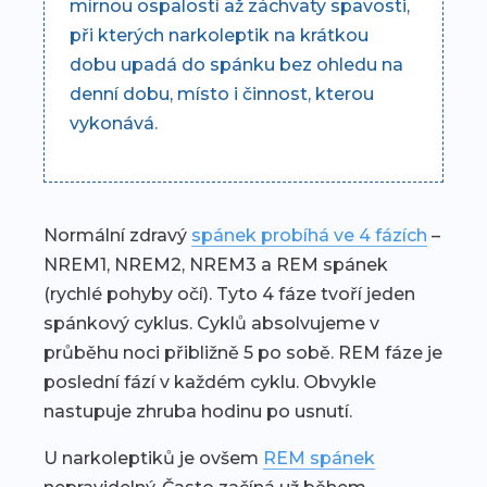
mírnou ospalostí až záchvaty spavosti,
při kterých narkoleptik na krátkou
dobu upadá do spánku bez ohledu na
denní dobu, místo i činnost, kterou
vykonává.
Normální zdravý
spánek probíhá ve 4 fázích
–
NREM1, NREM2, NREM3 a REM spánek
(rychlé pohyby očí). Tyto 4 fáze tvoří jeden
spánkový cyklus. Cyklů absolvujeme v
průběhu noci přibližně 5 po sobě. REM fáze je
poslední fází v každém cyklu. Obvykle
nastupuje zhruba hodinu po usnutí.
U narkoleptiků je ovšem
REM spánek