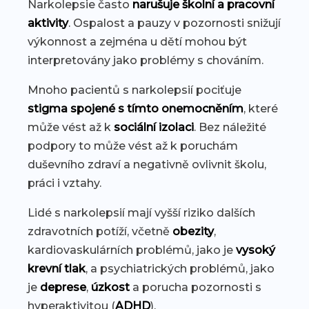
Narkolepsie často
narušuje školní a pracovní
aktivity
. Ospalost a pauzy v pozornosti snižují
výkonnost a zejména u dětí mohou být
interpretovány jako problémy s chováním.
Mnoho pacientů s narkolepsií pociťuje
stigma spojené s tímto onemocněním
, které
může vést až k
sociální izolaci
. Bez náležité
podpory to může vést až k poruchám
duševního zdraví a negativně ovlivnit školu,
práci i vztahy.
Lidé s narkolepsií mají vyšší riziko dalších
zdravotních potíží, včetně
obezity
,
kardiovaskulárních problémů, jako je
vysoký
krevní tlak
, a psychiatrických problémů, jako
je
deprese
,
úzkost
a porucha pozornosti s
hyperaktivitou (
ADHD
).