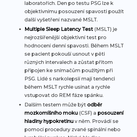
laboratořích. Den po testu PSG lze k
objektivnímu posouzení spavosti použít
další vyšetření nazvané MSLT.
Multiple Sleep Latency Test
(MSLT) je
nejrozšířenější objektivní test pro
hodnocení denní spavosti. Během MSLT
se pacient pokouší usnout v pěti
různých intervalech a zůstat přitom
připojen ke snímačům použitým při
PSG. Lidé s narkolepsií mají tendenci
během MSLT rychle usínat a rychle
vstupovat do REM fáze spánku.
Dalším testem může být
odběr
mozkomíšního moku
(CSF) a
posouzení
hladiny hypokretinu
v něm. Provádí se
pomocí procedury zvané spinální nebo