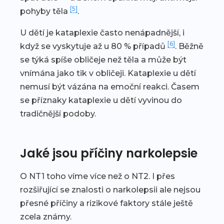
[5]
pohyby těla
.
U dětí je kataplexie často nenápadnější, i
[6]
když se vyskytuje až u 80 % případů
. Běžně
se týká spíše obličeje než těla a může být
vnímána jako tik v obličeji. Kataplexie u dětí
nemusí být vázána na emoční reakci. Časem
se příznaky kataplexie u dětí vyvinou do
tradičnější podoby.
Jaké jsou příčiny narkolepsie
O NT1 toho víme více než o NT2. I přes
rozšiřující se znalosti o narkolepsii ale nejsou
přesné příčiny a rizikové faktory stále ještě
zcela známy.