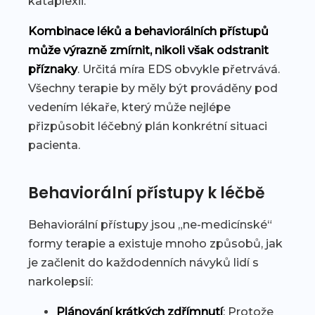
kataplexii.
Kombinace léků a behaviorálních přístupů
může výrazně zmírnit, nikoli však odstranit
příznaky
. Určitá míra EDS obvykle přetrvává.
Všechny terapie by měly být prováděny pod
vedením lékaře, který může nejlépe
přizpůsobit léčebný plán konkrétní situaci
pacienta.
Behaviorální přístupy k léčbě
Behaviorální přístupy jsou „ne-medicínské“
formy terapie a existuje mnoho způsobů, jak
je začlenit do každodenních návyků lidí s
narkolepsií:
Plánování krátkých zdřímnutí
: Protože