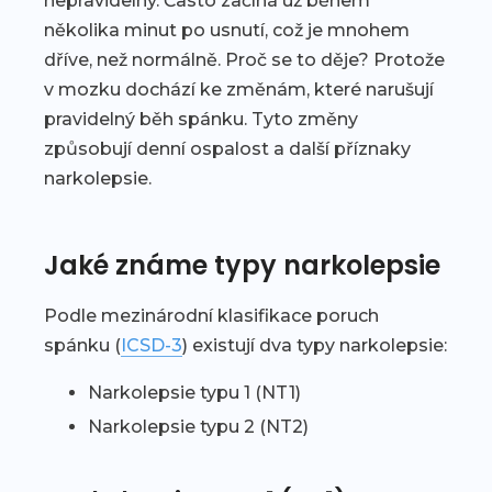
nepravidelný. Často začíná už během
několika minut po usnutí, což je mnohem
dříve, než normálně. Proč se to děje? Protože
v mozku dochází ke změnám, které narušují
pravidelný běh spánku. Tyto změny
způsobují denní ospalost a další příznaky
narkolepsie.
Jaké známe typy narkolepsie
Podle mezinárodní klasifikace poruch
spánku (
ICSD-3
) existují dva typy narkolepsie:
Narkolepsie typu 1 (NT1)
Narkolepsie typu 2 (NT2)