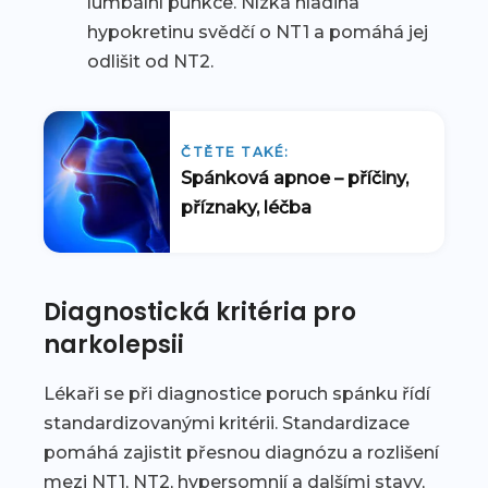
lumbální punkce. Nízká hladina
hypokretinu svědčí o NT1 a pomáhá jej
odlišit od NT2.
ČTĚTE TAKÉ:
Spánková apnoe – příčiny,
příznaky, léčba
Diagnostická kritéria pro
narkolepsii
Lékaři se při diagnostice poruch spánku řídí
standardizovanými kritérii. Standardizace
pomáhá zajistit přesnou diagnózu a rozlišení
mezi NT1, NT2, hypersomnií a dalšími stavy,