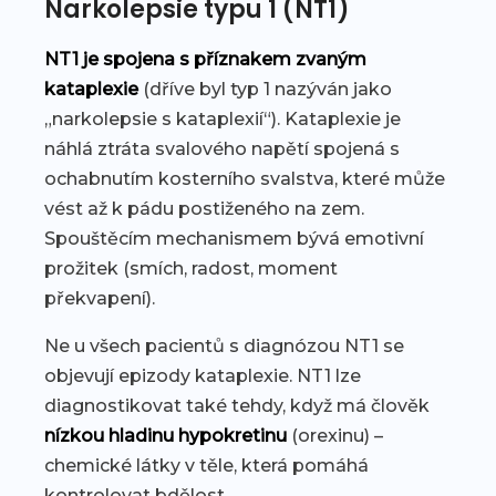
Narkolepsie typu 1 (NT1)
NT1 je spojena s příznakem zvaným
kataplexie
(dříve byl typ 1 nazýván jako
„narkolepsie s kataplexií“). Kataplexie je
náhlá ztráta svalového napětí spojená s
ochabnutím kosterního svalstva, které může
vést až k pádu postiženého na zem.
Spouštěcím mechanismem bývá emotivní
prožitek (smích, radost, moment
překvapení).
Ne u všech pacientů s diagnózou NT1 se
objevují epizody kataplexie. NT1 lze
diagnostikovat také tehdy, když má člověk
nízkou hladinu hypokretinu
(orexinu) –
chemické látky v těle, která pomáhá
kontrolovat bdělost.