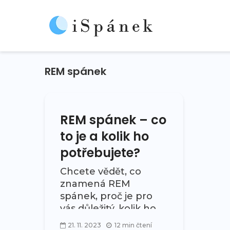
REM spánek
REM spánek – co
to je a kolik ho
potřebujete?
Chcete vědět, co
znamená REM
spánek, proč je pro
vás důležitý, kolik ho
potřebujete a co se
21. 11. 2023
12 min čtení