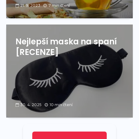
21. 9. 2023
7 min čtení
Nejlepší maska na spaní
[RECENZE]
30. 4. 2025
10 min čtení