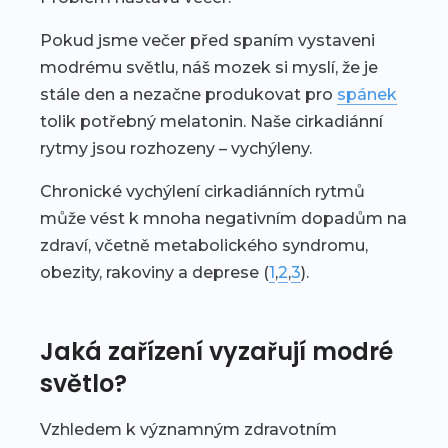
Pokud jsme večer před spaním vystaveni
modrému světlu, náš mozek si myslí, že je
stále den a nezačne produkovat pro
spánek
tolik potřebný melatonin. Naše cirkadiánní
rytmy jsou rozhozeny – vychýleny.
Chronické vychýlení cirkadiánních rytmů
může vést k mnoha negativním dopadům na
zdraví, včetně metabolického syndromu,
obezity, rakoviny a deprese (
1
,
2
,
3
).
Jaká zařízení vyzařují modré
světlo?
Vzhledem k významným zdravotním