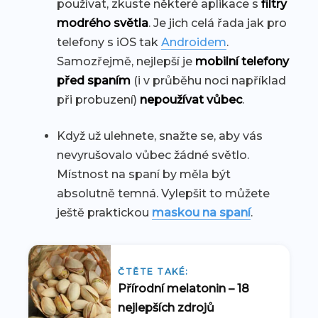
používat, zkuste některé aplikace s
filtry
modrého světla
. Je jich celá řada jak pro
telefony s iOS tak
Androidem
.
Samozřejmě, nejlepší je
mobilní telefony
před spaním
(i v průběhu noci například
při probuzení)
nepoužívat vůbec
.
Když už ulehnete, snažte se, aby vás
nevyrušovalo vůbec žádné světlo.
Místnost na spaní by měla být
absolutně temná. Vylepšit to můžete
ještě praktickou
maskou na spaní
.
ČTĚTE TAKÉ:
Přírodní melatonin – 18
nejlepších zdrojů