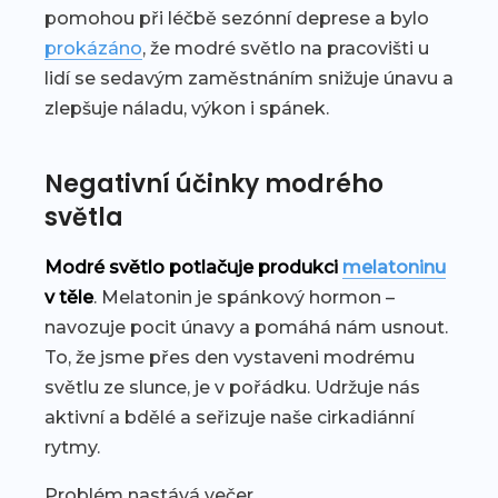
pomohou při léčbě sezónní deprese a bylo
prokázáno
, že modré světlo na pracovišti u
lidí se sedavým zaměstnáním snižuje únavu a
zlepšuje náladu, výkon i spánek.
Negativní účinky modrého
světla
Modré světlo potlačuje produkci
melatoninu
v těle
. Melatonin je spánkový hormon –
navozuje pocit únavy a pomáhá nám usnout.
To, že jsme přes den vystaveni modrému
světlu ze slunce, je v pořádku. Udržuje nás
aktivní a bdělé a seřizuje naše cirkadiánní
rytmy.
Problém nastává večer.