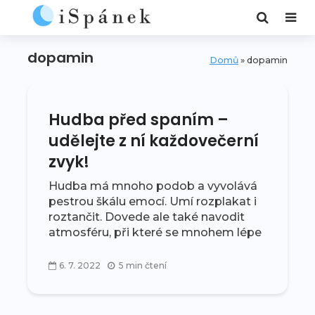
dopamin
Domů
»
dopamin
Hudba před spaním –
udělejte z ní každovečerní
zvyk!
Hudba má mnoho podob a vyvolává
pestrou škálu emocí. Umí rozplakat i
roztančit. Dovede ale také navodit
atmosféru, při které se mnohem lépe
relaxuje a usíná. Podle zásad
spánkové hygieny by měl mít každý
6. 7. 2022
5 min čtení
člověk před...