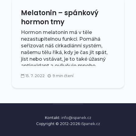
Melatonin – spánkový
hormon tmy
Hormon melatonin má v těle
nezastupitelnou funkci. Pomáhá
seřizovat náš cirkadiánní systém,
našemu tělu říká, kdy je čas jít spát,
jíst nebo vstávat, je to také úžasný
antioxidant a ovlivňuje mnoho
procesů v těle. Víte...
15. 7. 2022
9 min čtení
Kontakt:
info@ispanek.cz
Copyright © 2012-2026
iSpanek.cz