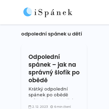
odpolední spánek u dětí
Odpolední
spánek – jak na
správný šlofík po
obědě
Krátký odpolední
spánek po obědě
může být osvěžující a
posilující, pokud je
2. 12. 2023
6 min čtení