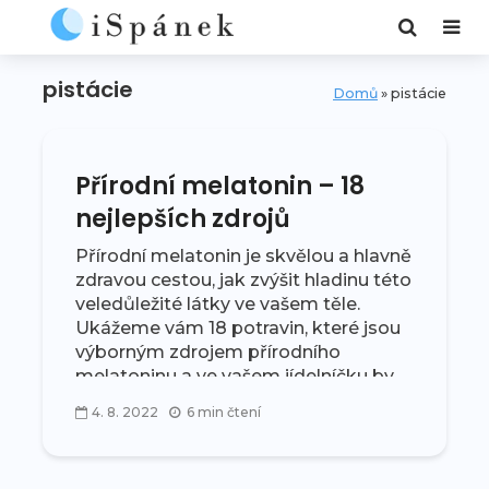
pistácie
Domů
»
pistácie
Přírodní melatonin – 18
nejlepších zdrojů
Přírodní melatonin je skvělou a hlavně
zdravou cestou, jak zvýšit hladinu této
veledůležité látky ve vašem těle.
Ukážeme vám 18 potravin, které jsou
výborným zdrojem přírodního
melatoninu a ve vašem jídelníčku by
neměly...
4. 8. 2022
6 min čtení