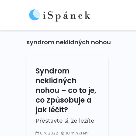
syndrom neklidných nohou
Syndrom
neklidných
nohou – co to je,
co způsobuje a
jak léčit?
Přestavte si, že ležíte
večer v posteli a z
6. 7. 2022
10 min čtení
ničeho nic vám