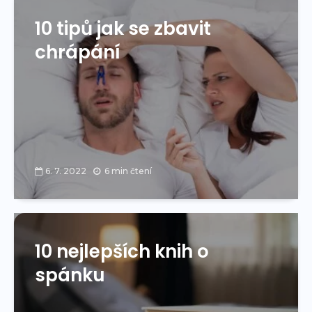
10 tipů jak se zbavit
chrápání
6. 7. 2022
6 min čtení
10 nejlepších knih o
spánku