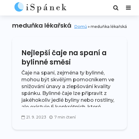
meduňka lékařská
Domů
»
meduňka lékařská
Nejlepší čaje na spaní a
bylinné směsi
Čaje na spaní, zejména ty bylinné,
mohou být skvělým pomocníkem ve
snižování únavy a zlepšování kvality
spánku. Bylinné čaje lze připravit z
jakéhokoliv jedlé byliny nebo rostliny,
ale existuje 6 konkrétních, které...
21. 9. 2023
7 min čtení