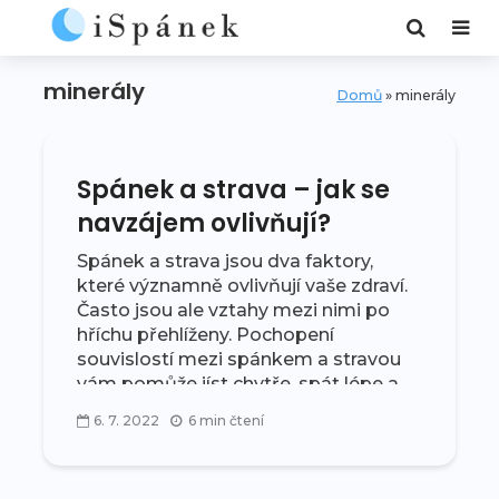
minerály
Domů
»
minerály
Spánek a strava – jak se
navzájem ovlivňují?
Spánek a strava jsou dva faktory,
které významně ovlivňují vaše zdraví.
Často jsou ale vztahy mezi nimi po
hříchu přehlíženy. Pochopení
souvislostí mezi spánkem a stravou
vám pomůže jíst chytře, spát lépe a
žít zdravěji...
6. 7. 2022
6 min čtení