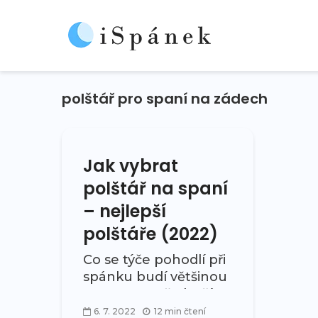
polštář pro spaní na zádech
Jak vybrat
polštář na spaní
– nejlepší
polštáře (2022)
Co se týče pohodlí při
spánku budí většinou
pozornost především
výběr matrace.
6. 7. 2022
12 min čtení