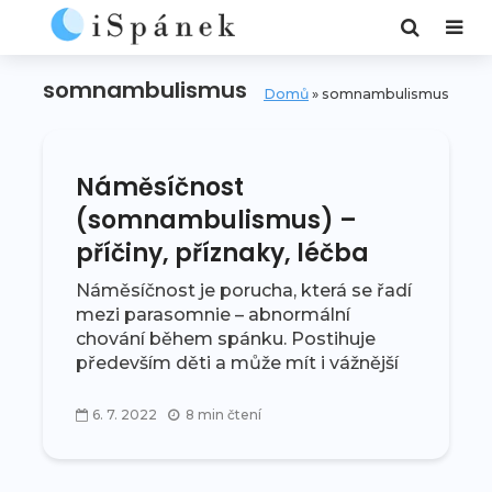
somnambulismus
Domů
»
somnambulismus
Náměsíčnost
(somnambulismus) –
příčiny, příznaky, léčba
Náměsíčnost je porucha, která se řadí
mezi parasomnie – abnormální
chování během spánku. Postihuje
především děti a může mít i vážnější
důsledky, které mohou ohrožovat na
životě nejen samotného
6. 7. 2022
8 min čtení
náměsíčného. Jak se...