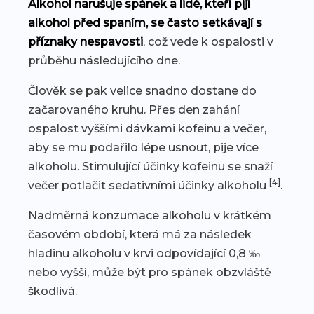
Alkohol narušuje spánek a lidé, kteří pijí
alkohol před spaním, se často setkávají s
příznaky nespavosti
, což vede k ospalosti v
průběhu následujícího dne.
Člověk se pak velice snadno dostane do
začarovaného kruhu. Přes den zahání
ospalost vyššími dávkami kofeinu a večer,
aby se mu podařilo lépe usnout, pije více
alkoholu. Stimulující účinky kofeinu se snaží
[4]
večer potlačit sedativními účinky alkoholu
.
Nadměrná konzumace alkoholu v krátkém
časovém období, která má za následek
hladinu alkoholu v krvi odpovídající 0,8 ‰
nebo vyšší, může být pro spánek obzvláště
škodlivá.