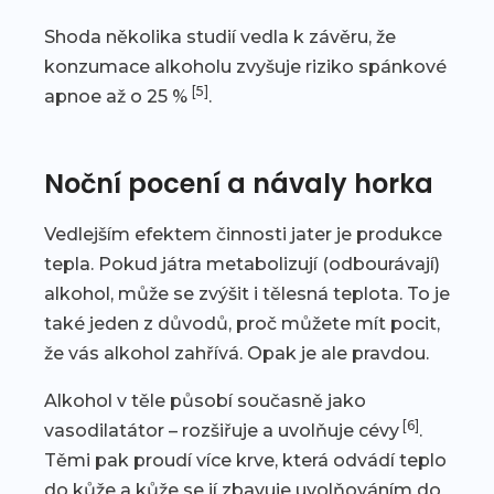
Shoda několika studií vedla k závěru, že
konzumace alkoholu zvyšuje riziko spánkové
[5]
apnoe až o 25 %
.
Noční pocení a návaly horka
Vedlejším efektem činnosti jater je produkce
tepla. Pokud játra metabolizují (odbourávají)
alkohol, může se zvýšit i tělesná teplota. To je
také jeden z důvodů, proč můžete mít pocit,
že vás alkohol zahřívá. Opak je ale pravdou.
Alkohol v těle působí současně jako
[6]
vasodilatátor – rozšiřuje a uvolňuje cévy
.
Těmi pak proudí více krve, která odvádí teplo
do kůže a kůže se jí zbavuje uvolňováním do