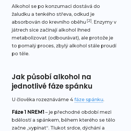
Alkohol se po konzumaci dostává do
žaludku a tenkého střeva, odkud je
[2]
absorbován do krevního oběhu
. Enzymy v
játrech sice začínají alkohol ihned
metabolizovat (odbourávat), ale protože je
to pomalý proces, zbylý alkohol stále proudí
po těle.
Jak působí alkohol na
jednotlivé fáze spánku
U člověka rozeznáváme 4
fáze spánku
.
Fáze 1 NREM1
– je přechodné období mezi
bdělostí a spánkem, během kterého se tělo
začne „vypínat“. Tlukot srdce, dýchání a