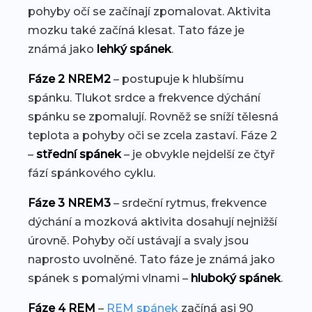
pohyby očí se začínají zpomalovat. Aktivita
mozku také začíná klesat. Tato fáze je
známá jako
lehký spánek
.
Fáze 2 NREM2
– postupuje k hlubšímu
spánku. Tlukot srdce a frekvence dýchání
spánku se zpomalují. Rovněž se sníží tělesná
teplota a pohyby oči se zcela zastaví. Fáze 2
–
střední spánek
– je obvykle nejdelší ze čtyř
fází spánkového cyklu.
Fáze 3 NREM3
– srdeční rytmus, frekvence
dýchání a mozková aktivita dosahují nejnižší
úrovně. Pohyby očí ustávají a svaly jsou
naprosto uvolněné. Tato fáze je známá jako
spánek s pomalými vlnami –
hluboký spánek
.
Fáze 4 REM
–
REM spánek
začíná asi 90