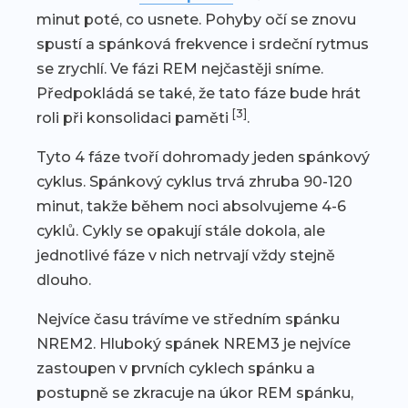
minut poté, co usnete. Pohyby očí se znovu
spustí a spánková frekvence i srdeční rytmus
se zrychlí. Ve fázi REM nejčastěji sníme.
Předpokládá se také, že tato fáze bude hrát
[3]
roli při konsolidaci paměti
.
Tyto 4 fáze tvoří dohromady jeden spánkový
cyklus. Spánkový cyklus trvá zhruba 90-120
minut, takže během noci absolvujeme 4-6
cyklů. Cykly se opakují stále dokola, ale
jednotlivé fáze v nich netrvají vždy stejně
dlouho.
Nejvíce času trávíme ve středním spánku
NREM2. Hluboký spánek NREM3 je nejvíce
zastoupen v prvních cyklech spánku a
postupně se zkracuje na úkor REM spánku,