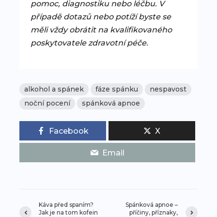
pomoc, diagnostiku nebo léčbu. V
případě dotazů nebo potíží byste se
měli vždy obrátit na kvalifikovaného
poskytovatele zdravotní péče.
alkohol a spánek
fáze spánku
nespavost
noční pocení
spánková apnoe
Facebook
X
Email
Káva před spaním?
Spánková apnoe –
Jak je na tom kofein
příčiny, příznaky,