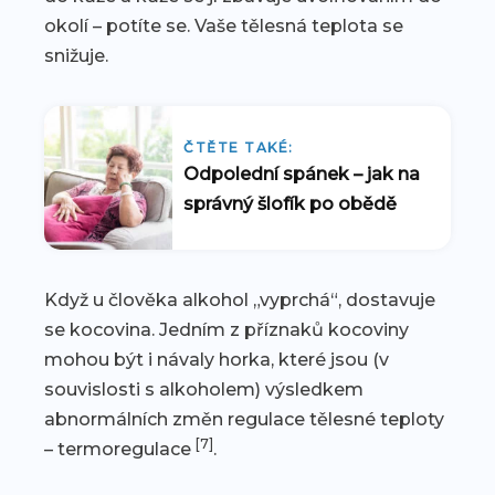
okolí – potíte se. Vaše tělesná teplota se
snižuje.
ČTĚTE TAKÉ:
Odpolední spánek – jak na
správný šlofík po obědě
Když u člověka alkohol „vyprchá“, dostavuje
se kocovina. Jedním z příznaků kocoviny
mohou být i návaly horka, které jsou (v
souvislosti s alkoholem) výsledkem
abnormálních změn regulace tělesné teploty
[7]
– termoregulace
.