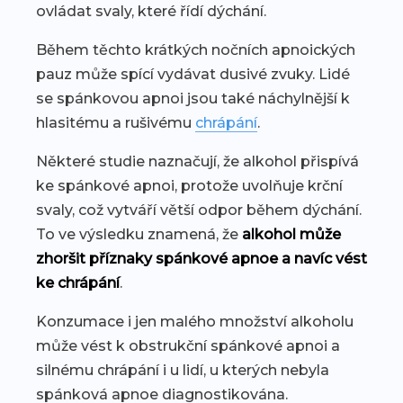
ovládat svaly, které řídí dýchání.
Během těchto krátkých nočních apnoických
pauz může spící vydávat dusivé zvuky. Lidé
se spánkovou apnoi jsou také náchylnější k
hlasitému a rušivému
chrápání
.
Některé studie naznačují, že alkohol přispívá
ke spánkové apnoi, protože uvolňuje krční
svaly, což vytváří větší odpor během dýchání.
To ve výsledku znamená, že
alkohol může
zhoršit příznaky spánkové apnoe a navíc vést
ke chrápání
.
Konzumace i jen malého množství alkoholu
může vést k obstrukční spánkové apnoi a
silnému chrápání i u lidí, u kterých nebyla
spánková apnoe diagnostikována.