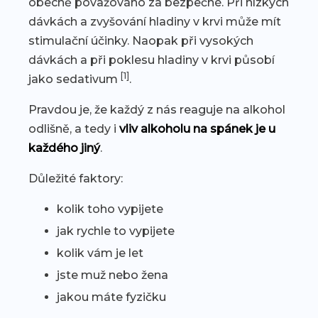
obecně považováno za bezpečné. Při nízkých
dávkách a zvyšování hladiny v krvi může mít
stimulační účinky. Naopak při vysokých
dávkách a při poklesu hladiny v krvi působí
[1]
jako sedativum
.
Pravdou je, že každý z nás reaguje na alkohol
odlišně, a tedy i
vliv alkoholu na spánek je u
každého jiný
.
Důležité faktory:
kolik toho vypijete
jak rychle to vypijete
kolik vám je let
jste muž nebo žena
jakou máte fyzičku